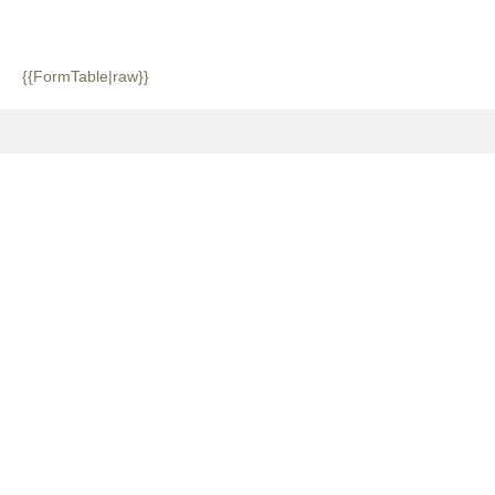
{{FormTable|raw}}